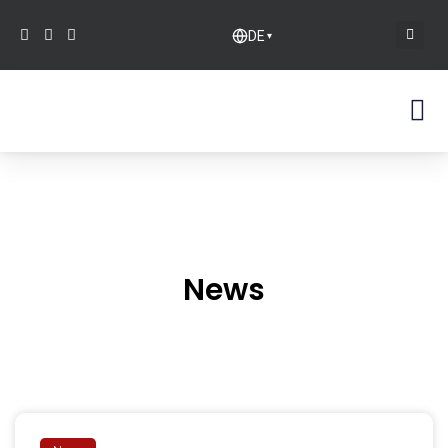
DE
▾
News