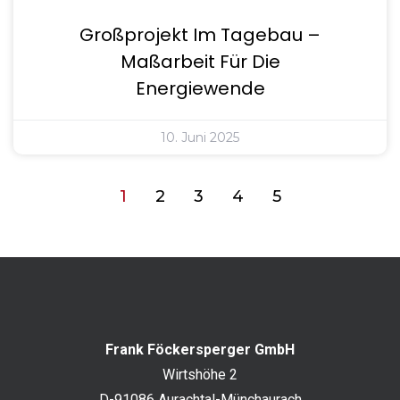
Großprojekt Im Tagebau –
Maßarbeit Für Die
Energiewende
10. Juni 2025
1
2
3
4
5
Frank Föckersperger GmbH
Wirtshöhe 2
D-91086 Aurachtal-Münchaurach