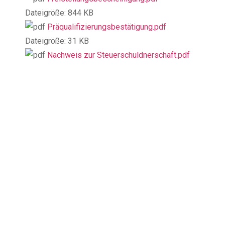
Dateigröße:
844 KB
Präqualifizierungsbestätigung.pdf
Dateigröße:
31 KB
Nachweis zur Steuerschuldnerschaft.pdf
Dateigröße:
943 KB
Frank Föckersperger GmbH
Wirtshöhe 2
D-91086 Aurachtal-Münchaurach
Tel.
+49 (0)9132 7844–50