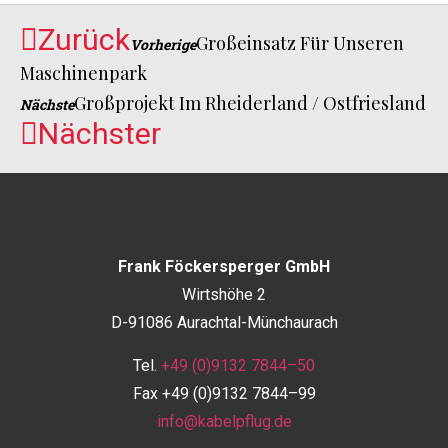
Zurück
Großeinsatz Für Unseren
Vorherige
Maschinenpark
Großprojekt Im Rheiderland / Ostfriesland
Nächste
Nächster
Frank Föckersperger GmbH
Wirtshöhe 2
D-91086 Aurachtal-Münchaurach
Tel.
+49 (0)9132 7844–50
Fax +49 (0)9132 7844–99
info@kabelpflug.de