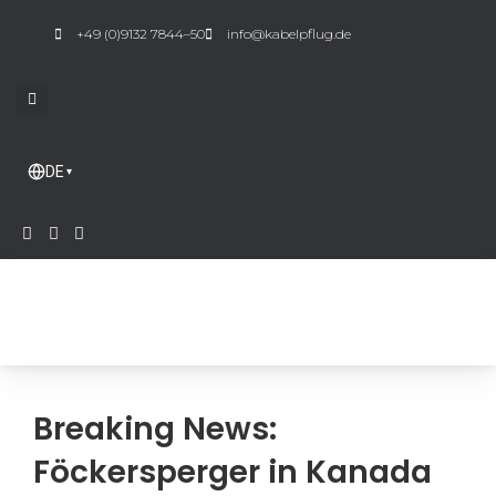
Zum
+49 (0)9132 7844–50
info@kabelpflug.de
Inhalt
springen
DE
▾
Breaking News:
Föckersperger in Kanada